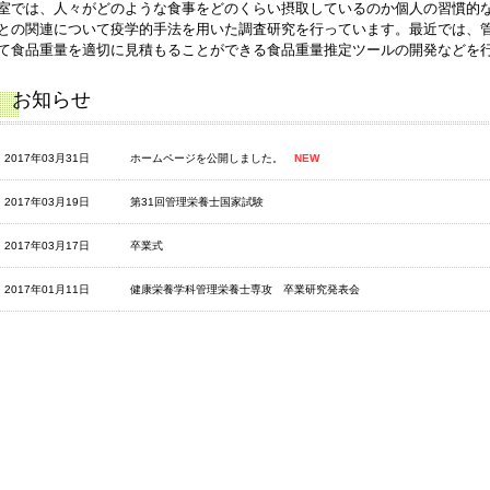
室では、人々がどのような食事をどのくらい摂取しているのか個人の習慣的
との関連について疫学的手法を用いた調査研究を行っています。最近では、
て食品重量を適切に見積もることができる食品重量推定ツールの開発などを
お知らせ
2017年03月31日
ホームページを公開しました。
NEW
2017年03月19日
第31回管理栄養士国家試験
2017年03月17日
卒業式
2017年01月11日
健康栄養学科管理栄養士専攻 卒業研究発表会